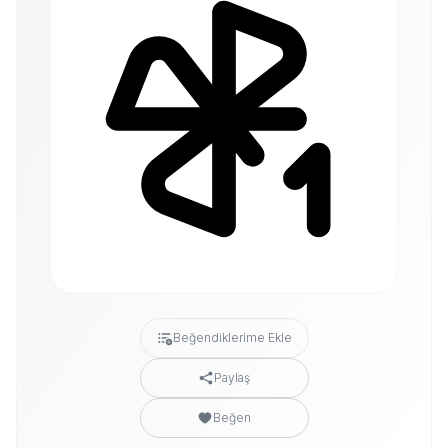
Beğendiklerime Ekle
Paylaş
Beğen