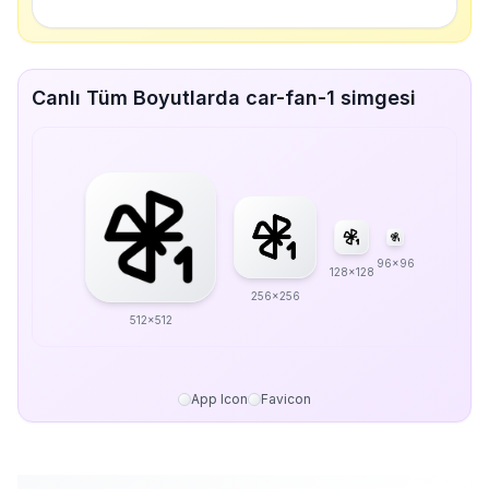
Canlı Tüm Boyutlarda car-fan-1 simgesi
96x96
128x128
256x256
512x512
App Icon
Favicon