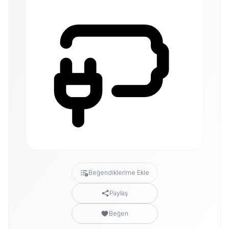
Beğendiklerime Ekle
Paylaş
Beğen