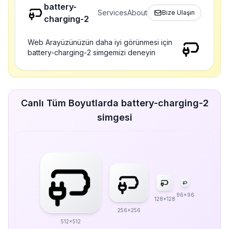
battery-
Services
About
Bize Ulaşın
charging-2
Web Arayüzünüzün daha iyi görünmesi için
battery-charging-2 simgemizi deneyin
Canlı Tüm Boyutlarda battery-charging-2
simgesi
96x96
128x128
256x256
512x512