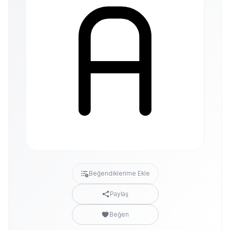
Beğendiklerime Ekle
Paylaş
Beğen