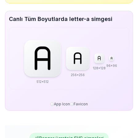
Canlı Tüm Boyutlarda letter-a simgesi
96x96
128x128
256x256
512x512
App Icon
Favicon