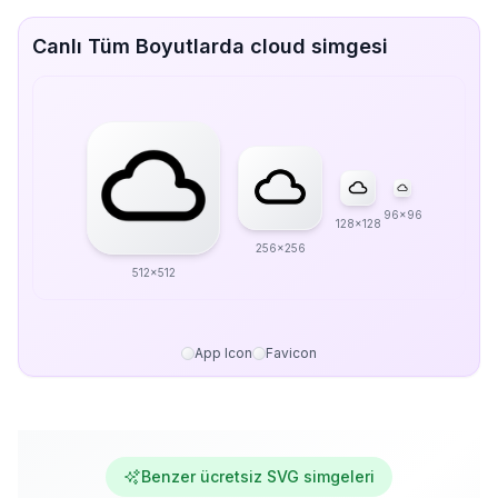
Canlı Tüm Boyutlarda cloud simgesi
96x96
128x128
256x256
512x512
App Icon
Favicon
Benzer ücretsiz SVG simgeleri