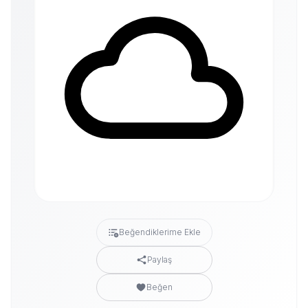
Beğendiklerime Ekle
Paylaş
Beğen