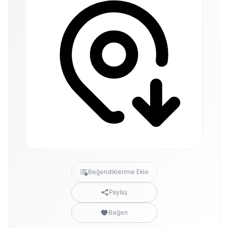
Beğendiklerime Ekle
Paylaş
Beğen