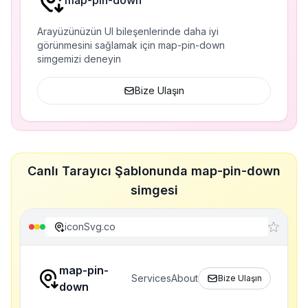
map-pin-down
Arayüzünüzün UI bileşenlerinde daha iyi
görünmesini sağlamak için map-pin-down
simgemizi deneyin
Bize Ulaşın
Canlı Tarayıcı Şablonunda map-pin-down
simgesi
iconSvg.co
map-pin-
Services
About
Bize Ulaşın
down