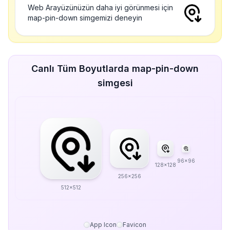
Web Arayüzünüzün daha iyi görünmesi için
map-pin-down simgemizi deneyin
Canlı Tüm Boyutlarda map-pin-down
simgesi
96x96
128x128
256x256
512x512
App Icon
Favicon