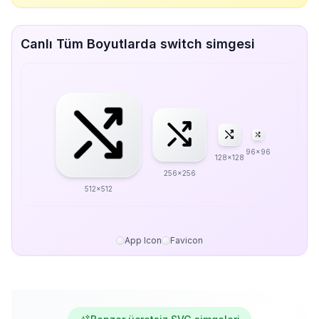
Canlı Tüm Boyutlarda switch simgesi
96x96
128x128
256x256
512x512
App Icon
Favicon