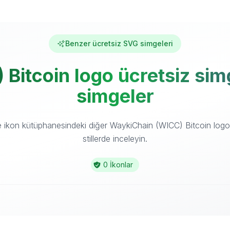
Benzer ücretsiz SVG simgeleri
itcoin logo ücretsiz simgel
simgeler
ikon kütüphanesindeki diğer WaykiChain (WICC) Bitcoin logo ö
stillerde inceleyin.
0 İkonlar