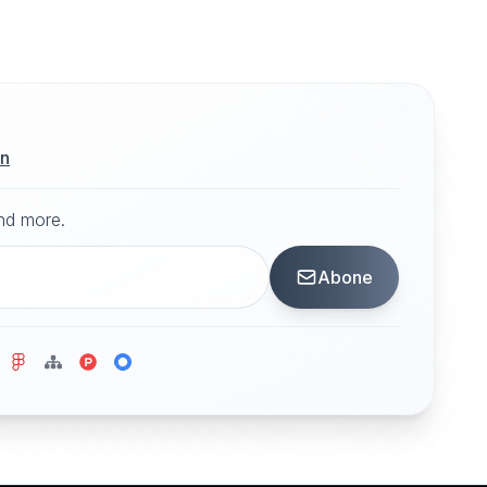
ın
and more.
Abone