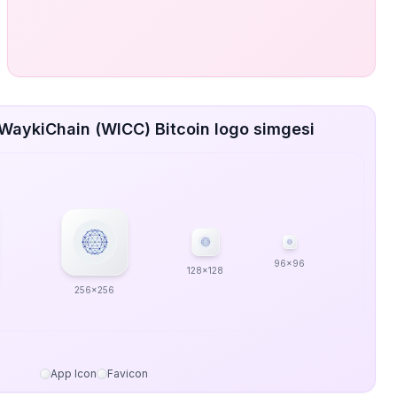
WaykiChain (WICC) Bitcoin logo simgesi
96x96
128x128
256x256
App Icon
Favicon