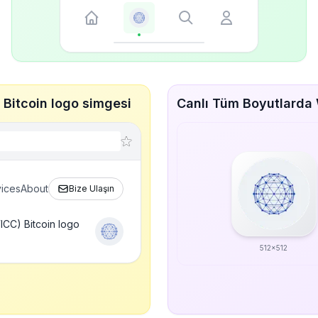
Bitcoin logo simgesi
Canlı Tüm Boyutlarda 
ices
About
Bize Ulaşın
CC) Bitcoin logo
512x512