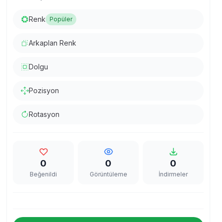
Renk
Popüler
Arkaplan Renk
Dolgu
Pozisyon
Rotasyon
0
0
0
Beğenildi
Görüntüleme
İndirmeler