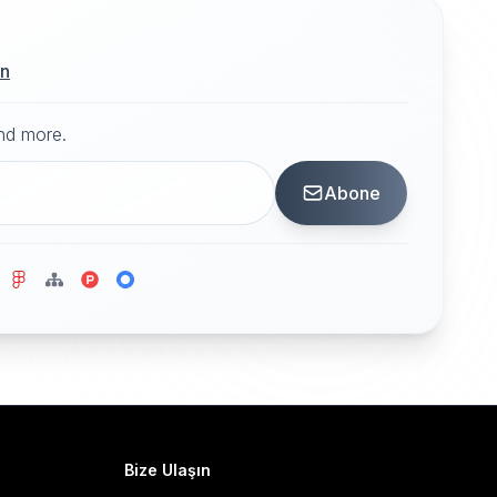
ın
and more.
Abone
Bize Ulaşın