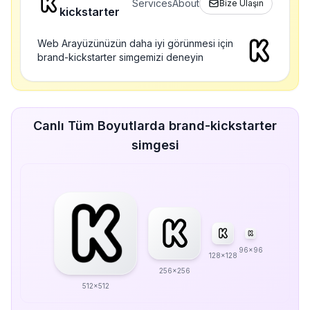
Services
About
Bize Ulaşın
kickstarter
Web Arayüzünüzün daha iyi görünmesi için
brand-kickstarter simgemizi deneyin
Canlı Tüm Boyutlarda brand-kickstarter
simgesi
96x96
128x128
256x256
512x512