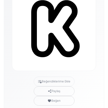
Beğendiklerime Ekle
Paylaş
Beğen