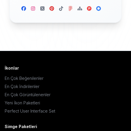
İkonlar
En Çok Beğenilenler
En Çok İndirilenler
En Çok Görüntülenenler
Yeni İkon Paketleri
Perfect User Interface Set
Simge Paketleri