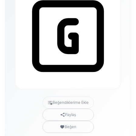
Beğendiklerime Ekle
Paylaş
Beğen