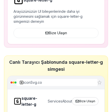
square-letter-g
Arayüzünüzün UI bileşenlerinde daha iyi
görünmesini sağlamak için square-letter-g
simgemizi deneyin
Bize Ulaşın
Canlı Tarayıcı Şablonunda square-letter-g
simgesi
iconSvg.co
square-
Services
About
Bize Ulaşın
letter-g