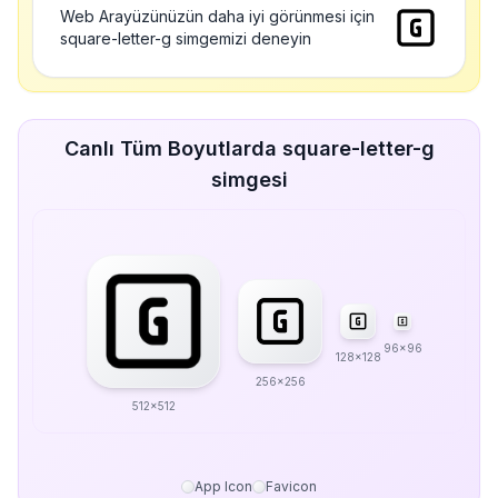
Web Arayüzünüzün daha iyi görünmesi için
square-letter-g simgemizi deneyin
Canlı Tüm Boyutlarda square-letter-g
simgesi
96x96
128x128
256x256
512x512
App Icon
Favicon