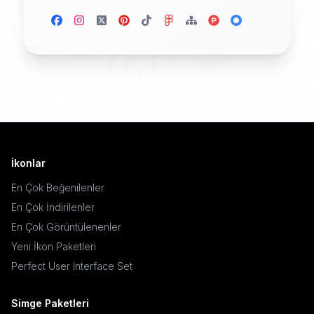
İkonlar
En Çok Beğenilenler
En Çok İndirilenler
En Çok Görüntülenenler
Yeni İkon Paketleri
Perfect User Interface Set
Simge Paketleri