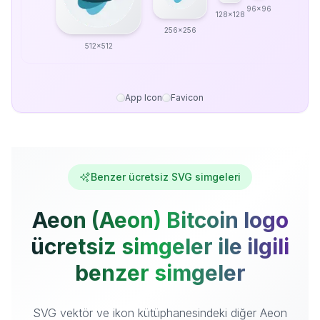
96x96
128x128
256x256
512x512
App Icon
Favicon
Benzer ücretsiz SVG simgeleri
Aeon (Aeon) Bitcoin logo
ücretsiz simgeler ile ilgili
benzer simgeler
SVG vektör ve ikon kütüphanesindeki diğer Aeon