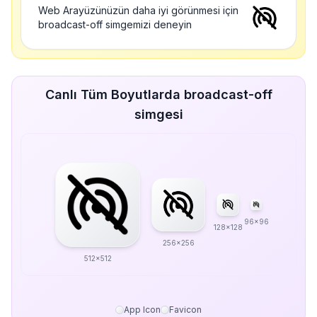
Web Arayüzünüzün daha iyi görünmesi için
broadcast-off simgemizi deneyin
Canlı Tüm Boyutlarda broadcast-off
simgesi
96x96
128x128
256x256
512x512
App Icon
Favicon