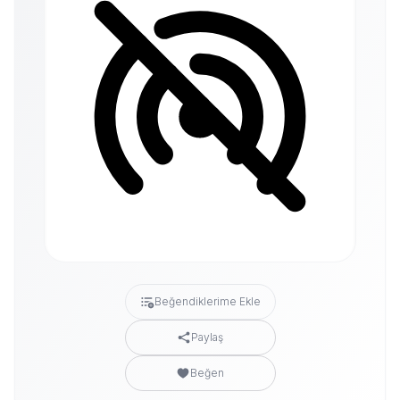
Beğendiklerime Ekle
Paylaş
Beğen