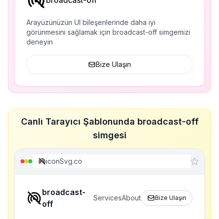
broadcast-off
Arayüzünüzün UI bileşenlerinde daha iyi
görünmesini sağlamak için broadcast-off simgemizi
deneyin
Bize Ulaşın
Canlı Tarayıcı Şablonunda broadcast-off
simgesi
iconSvg.co
broadcast-
Services
About
Bize Ulaşın
off