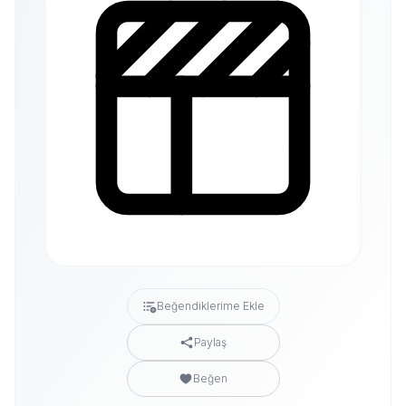
Beğendiklerime Ekle
Paylaş
Beğen