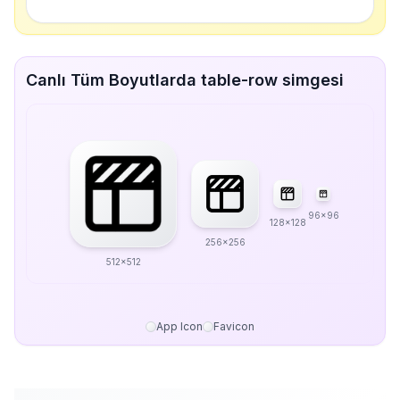
Canlı Tüm Boyutlarda table-row simgesi
96x96
128x128
256x256
512x512
App Icon
Favicon