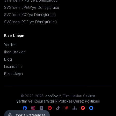
SVG'den .PNG'ye Dönüştürücü
SVG'den .JPEG'ye Dönüştürücü
SVG'den .ICO'ya Dönüştürücü
SVG'den .PDF'ye Dönüştürücü
Bize Ulaşın
Yardım
İkon İstekleri
Blog
Lisanslama
Bize Ulaşın
© 2023-2025
iconSvg™
,
Tüm Hakları Saklıdır
.
Şartlar ve Koşullar
Gizlilik Politikası
Çerez Politikası
Cookie Preferences