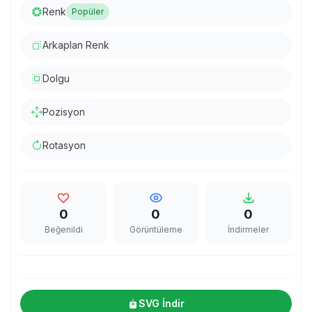
Renk
Popüler
Arkaplan Renk
Dolgu
Pozisyon
Rotasyon
0
0
0
Beğenildi
Görüntüleme
İndirmeler
SVG İndir