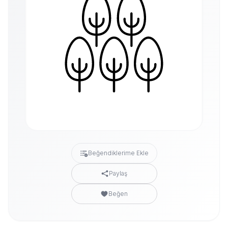
Beğendiklerime Ekle
Paylaş
Beğen