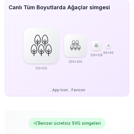
Canlı Tüm Boyutlarda Ağaçlar simgesi
96x96
128x128
256x256
512x512
App Icon
Favicon
Benzer ücretsiz SVG simgeleri