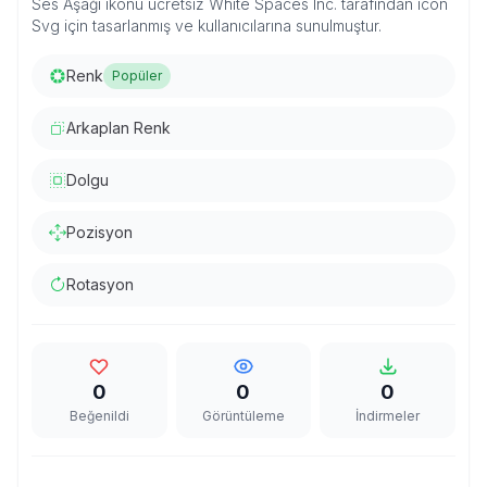
Ses Aşağı ikonu ücretsiz White Spaces Inc. tarafından icon
Svg için tasarlanmış ve kullanıcılarına sunulmuştur.
Renk
Popüler
Arkaplan Renk
Dolgu
Pozisyon
Rotasyon
0
0
0
Beğenildi
Görüntüleme
İndirmeler