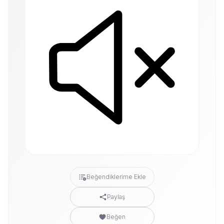
Beğendiklerime Ekle
Paylaş
Beğen