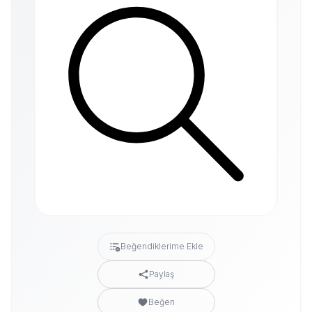
Beğendiklerime Ekle
Paylaş
Beğen