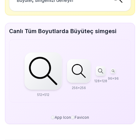
Büyüteç simgemizi deneyin
Canlı Tüm Boyutlarda Büyüteç simgesi
96x96
128x128
256x256
512x512
App Icon
Favicon