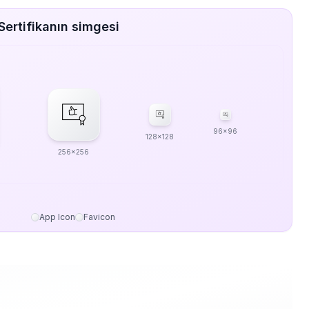
Sertifikanın simgesi
96x96
128x128
256x256
App Icon
Favicon