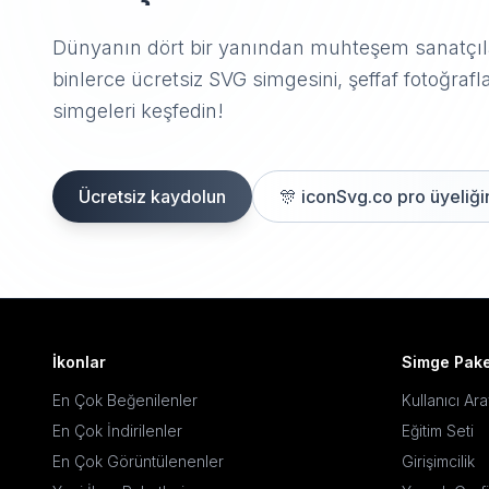
Dünyanın dört bir yanından muhteşem sanatçıla
binlerce ücretsiz SVG simgesini, şeffaf fotoğrafla
simgeleri keşfedin!
Ücretsiz kaydolun
🎊
iconSvg.co pro üyeliğin
İkonlar
Simge Pake
En Çok Beğenilenler
Kullanıcı Ar
En Çok İndirilenler
Eğitim Seti
En Çok Görüntülenenler
Girişimcilik