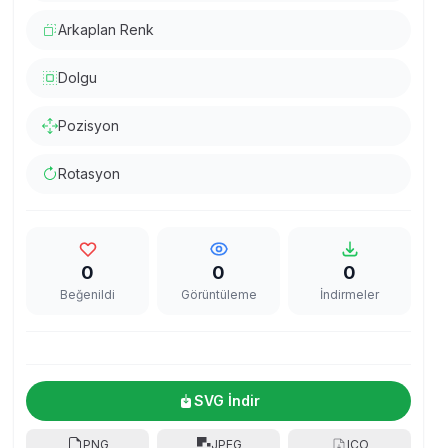
Arkaplan Renk
Dolgu
Pozisyon
Rotasyon
0
0
0
Beğenildi
Görüntüleme
İndirmeler
SVG İndir
PNG
JPEG
ICO