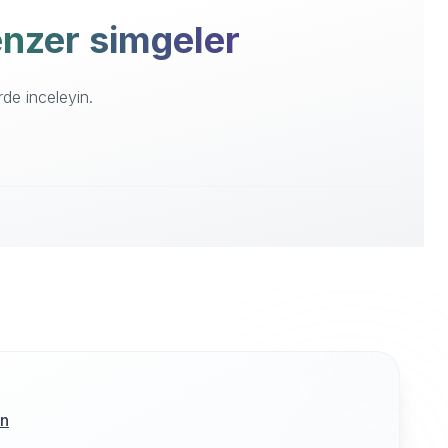
benzer simgeler
rde inceleyin.
ın