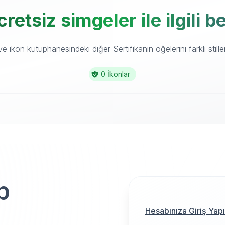
cretsiz simgeler ile ilgili 
 ikon kütüphanesindeki diğer Sertifikanın öğelerini farklı stille
0 İkonlar
p
Hesabınıza Giriş Yap