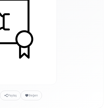
Paylaş
Beğen