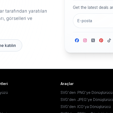
Get the latest deals 
r tarafından yaratılan
rı, görselleri ve
e katılın
tleri
Araçlar
ayüzü
SVG'den .PNG'ye Dönüştürücü
SVG'den .JPEG'ye Dönüştürüc
SVG'den .ICO'ya Dönüştürücü