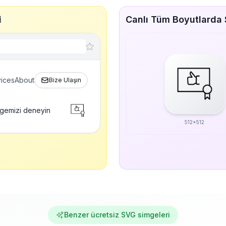
i
Canlı Tüm Boyutlarda 
ices
About
Bize Ulaşın
mgemizi deneyin
512x512
Benzer ücretsiz SVG simgeleri