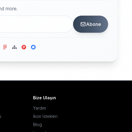
and more.
Abone
Bize Ulaşın
Yardım
ü
İkon İstekleri
Blog