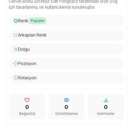
Cetvel ikonu ücretsiz Edit Pongrácz tarafından icon Svg
için tasarlanmış ve kullanıcılarına sunulmuştur.
Renk
Popüler
Arkaplan Renk
Dolgu
Pozisyon
Rotasyon
0
0
0
Beğenildi
Görüntüleme
İndirmeler