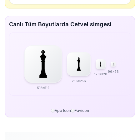
Canlı Tüm Boyutlarda Cetvel simgesi
96x96
128x128
256x256
512x512
App Icon
Favicon