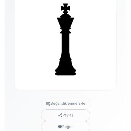
Beğendiklerime Ekle
Paylaş
Beğen