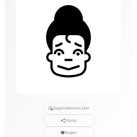
Beğendiklerime Ekle
Paylaş
Beğen