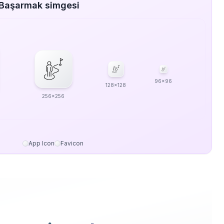
 Başarmak simgesi
96x96
128x128
256x256
App Icon
Favicon