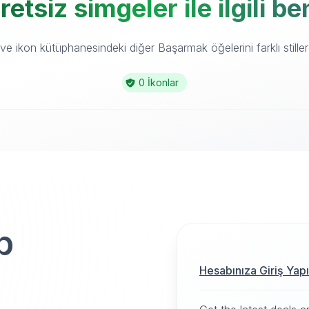
tsiz simgeler ile ilgili b
e ikon kütüphanesindeki diğer Başarmak öğelerini farklı stiller
0 İkonlar
p
Hesabınıza Giriş Yap