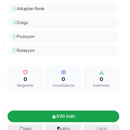
Arkaplan Renk
Dolgu
Pozisyon
Rotasyon
0
0
0
Beğenildi
Görüntüleme
İndirmeler
SVG İndir
PNG
JPEG
ICO