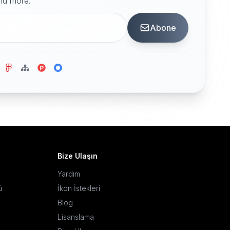
and more.
Abone
Bize Ulaşın
Yardım
ü
İkon İstekleri
Blog
Lisanslama