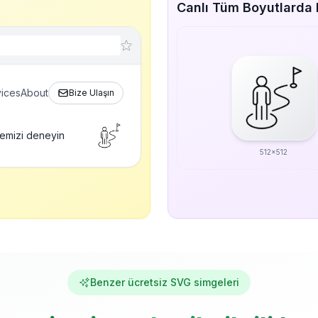
Canlı Tüm Boyutlarda
ices
About
Bize Ulaşın
emizi deneyin
512x512
Benzer ücretsiz SVG simgeleri