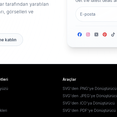
Get the latest deals 
r tarafından yaratılan
rı, görselleri ve
e katılın
tleri
Araçlar
ayüzü
SVG'den .PNG'ye Dönüştürücü
SVG'den .JPEG'ye Dönüştürüc
SVG'den .ICO'ya Dönüştürücü
kleri
SVG'den .PDF'ye Dönüştürücü