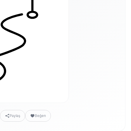
Paylaş
Beğen