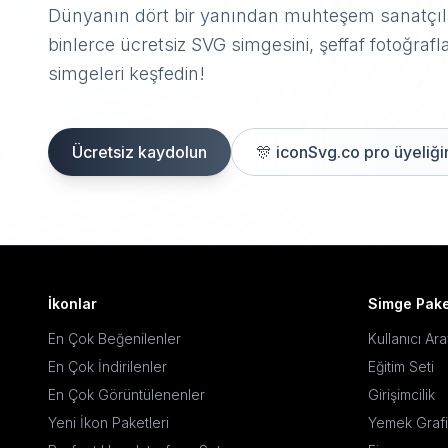
Dünyanın dört bir yanından muhteşem sanatçıla
binlerce ücretsiz SVG simgesini, şeffaf fotoğrafla
simgeleri keşfedin!
Ücretsiz kaydolun
🎊
iconSvg.co pro üyeliğin
İkonlar
Simge Pake
En Çok Beğenilenler
Kullanıcı Ar
En Çok İndirilenler
Eğitim Seti
En Çok Görüntülenenler
Girişimcilik
Yeni İkon Paketleri
Yemek Grafi