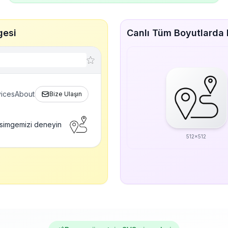
gesi
Canlı Tüm Boyutlarda 
ices
About
Bize Ulaşın
 simgemizi deneyin
512x512