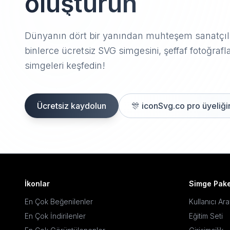
oluşturun
Dünyanın dört bir yanından muhteşem sanatçıla
binlerce ücretsiz SVG simgesini, şeffaf fotoğrafla
simgeleri keşfedin!
Ücretsiz kaydolun
🎊
iconSvg.co pro üyeliğin
İkonlar
Simge Pake
En Çok Beğenilenler
Kullanıcı Ar
En Çok İndirilenler
Eğitim Seti