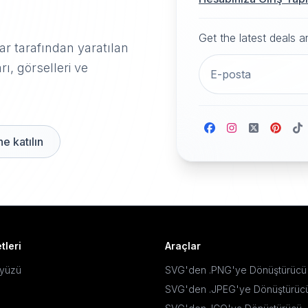
Get the latest deals 
r tarafından yaratılan
rı, görselleri ve
e katılın
tleri
Araçlar
ayüzü
SVG'den .PNG'ye Dönüştürücü
SVG'den .JPEG'ye Dönüştürüc