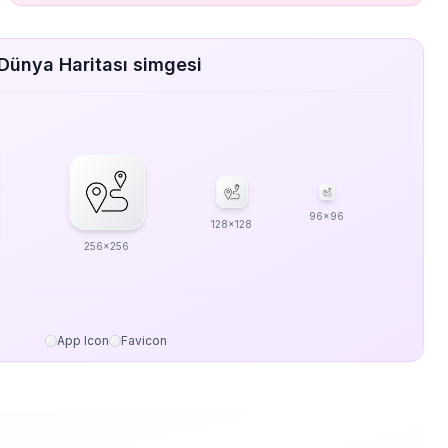
Dünya Haritası simgesi
96x96
128x128
256x256
App Icon
Favicon