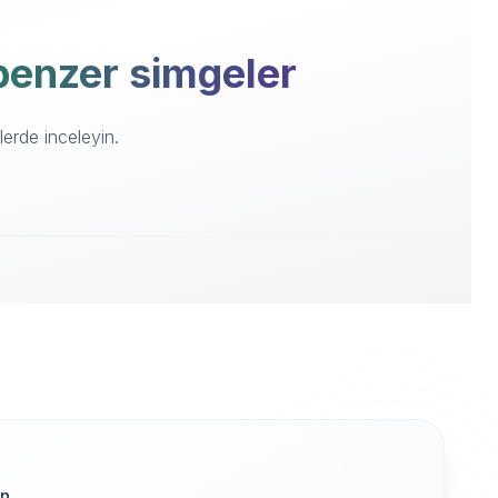
i benzer simgeler
lerde inceleyin.
ın