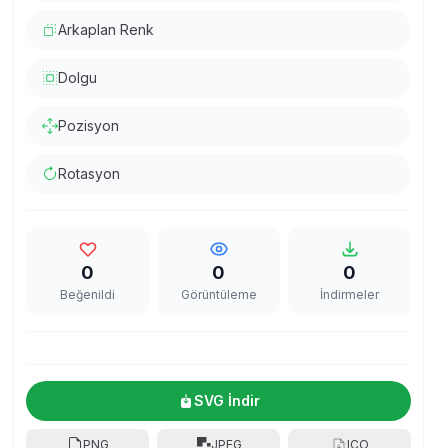
Arkaplan Renk
Dolgu
Pozisyon
Rotasyon
0
0
0
Beğenildi
Görüntüleme
İndirmeler
SVG İndir
PNG
JPEG
ICO