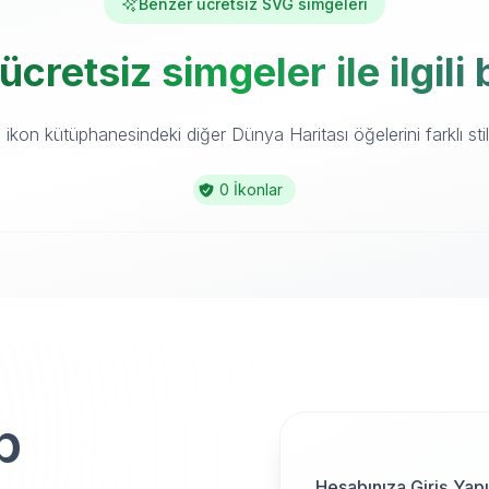
Benzer ücretsiz SVG simgeleri
cretsiz simgeler ile ilgil
kon kütüphanesindeki diğer Dünya Haritası öğelerini farklı stil
0 İkonlar
p
Hesabınıza Giriş Yap