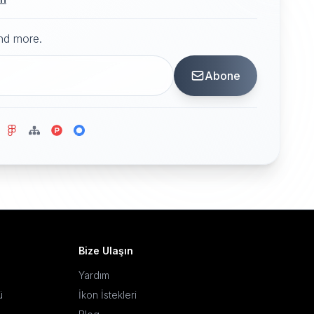
and more.
Abone
Bize Ulaşın
Yardım
ü
İkon İstekleri