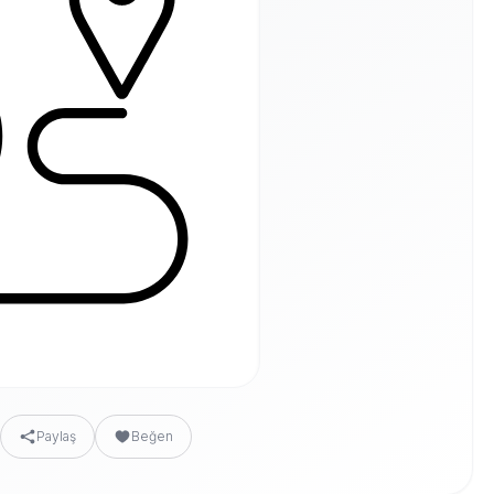
Paylaş
Beğen