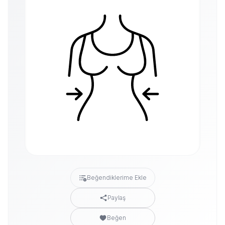
Beğendiklerime Ekle
Paylaş
Beğen