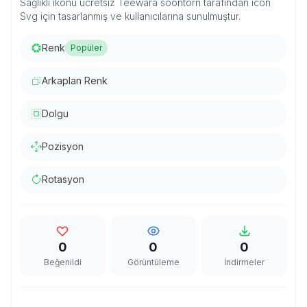
Sağlıklı ikonu ücretsiz Teewara soontorn tarafından icon
Svg için tasarlanmış ve kullanıcılarına sunulmuştur.
Renk
Popüler
Arkaplan Renk
Dolgu
Pozisyon
Rotasyon
0
0
0
Beğenildi
Görüntüleme
İndirmeler