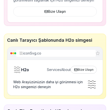
görünmesini sağlamak için H2o simgemizi deneyin
Bize Ulaşın
Canlı Tarayıcı Şablonunda H2o simgesi
iconSvg.co
H2o
Services
About
Bize Ulaşın
Web Arayüzünüzün daha iyi görünmesi için
H2o simgemizi deneyin