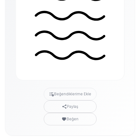
Beğendiklerime Ekle
Paylaş
Beğen