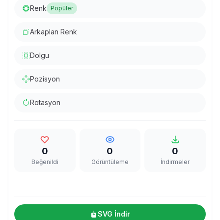
Renk
Popüler
Arkaplan Renk
Dolgu
Pozisyon
Rotasyon
0
0
0
Beğenildi
Görüntüleme
İndirmeler
SVG İndir