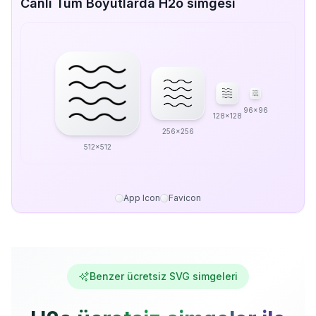
Canlı Tüm Boyutlarda H2o simgesi
96x96
128x128
256x256
512x512
App Icon
Favicon
Benzer ücretsiz SVG simgeleri