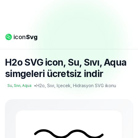
icon
Svg
H2o SVG icon, Su, Sıvı, Aqua
simgeleri ücretsiz indir
•
H2o, Sıvı, Içecek, Hidrasyon SVG ikonu
Su, Sıvı, Aqua