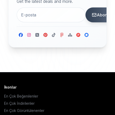
Get the latest deals and more.
Abone
İkonlar
En Çok Beğenilenler
En Çok İndirilenler
En Çok Görüntülenenler