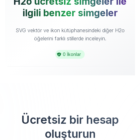
H2o ücretsiz simgeler ile
ilgili benzer simgeler
SVG vektör ve ikon kütüphanesindeki diğer H2o
öğelerini farklı stillerde inceleyin.
0 İkonlar
Ücretsiz bir hesap
oluşturun