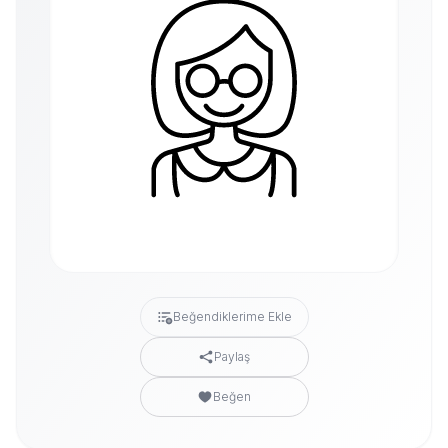
Beğendiklerime Ekle
Paylaş
Beğen