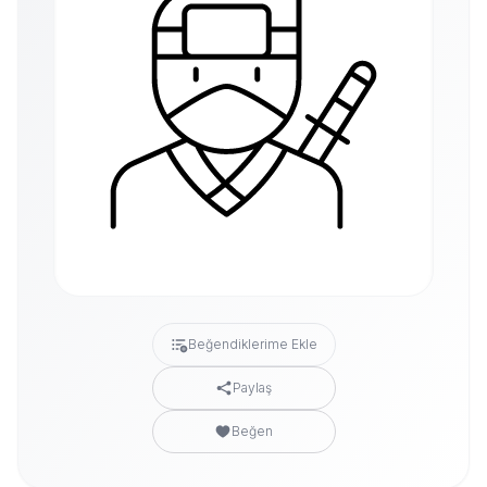
Beğendiklerime Ekle
Paylaş
Beğen