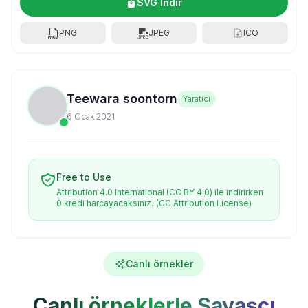
SVG İndir
PNG
JPEG
ICO
Teewara soontorn
Yaratıcı
6 Ocak 2021
Free to Use
Attribution 4.0 International (CC BY 4.0) ile indirirken
0 kredi harcayacaksınız.
(CC Attribution License)
Canlı örnekler
Canlı örneklerle Savaşçı