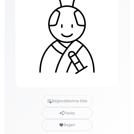
Beğendiklerime Ekle
Paylaş
Beğen