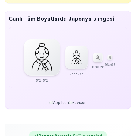
Canlı Tüm Boyutlarda Japonya simgesi
96x96
128x128
256x256
512x512
App Icon
Favicon