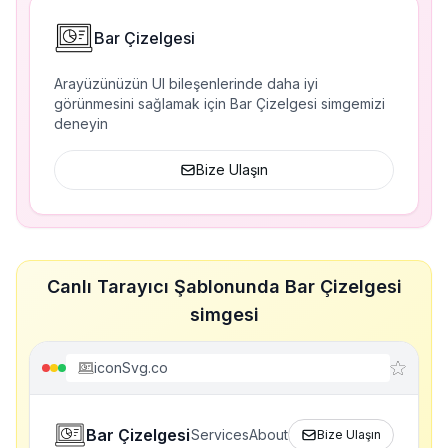
Bar Çizelgesi
Arayüzünüzün UI bileşenlerinde daha iyi
görünmesini sağlamak için Bar Çizelgesi simgemizi
deneyin
Bize Ulaşın
Canlı Tarayıcı Şablonunda Bar Çizelgesi
simgesi
iconSvg.co
Bar Çizelgesi
Services
About
Bize Ulaşın