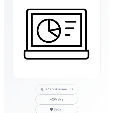
Beğendiklerime Ekle
Paylaş
Beğen