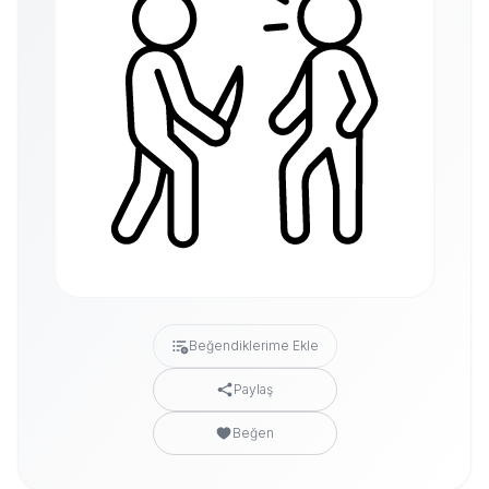
Beğendiklerime Ekle
Paylaş
Beğen