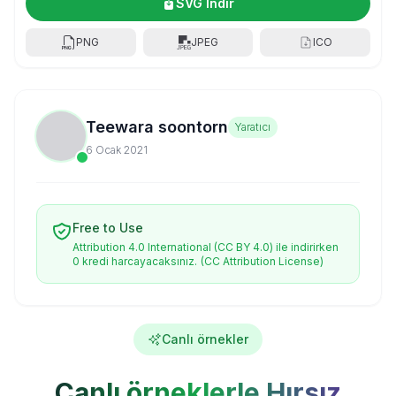
SVG İndir
PNG
JPEG
ICO
Teewara soontorn
Yaratıcı
6 Ocak 2021
Free to Use
Attribution 4.0 International (CC BY 4.0) ile indirirken
0 kredi harcayacaksınız.
(CC Attribution License)
Canlı örnekler
Canlı örneklerle Hırsız