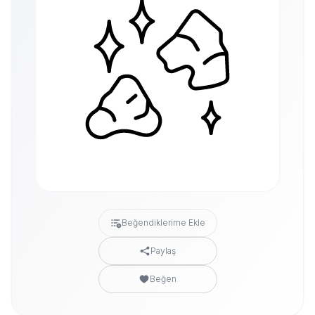
Beğendiklerime Ekle
Paylaş
Beğen