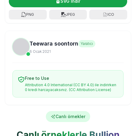
SVG İndir
PNG
JPEG
ICO
Teewara soontorn
Yaratıcı
6 Ocak 2021
Free to Use
Attribution 4.0 International (CC BY 4.0) ile indirirken
0 kredi harcayacaksınız.
(CC Attribution License)
Canlı örnekler
Canlı örneklerle Bullion