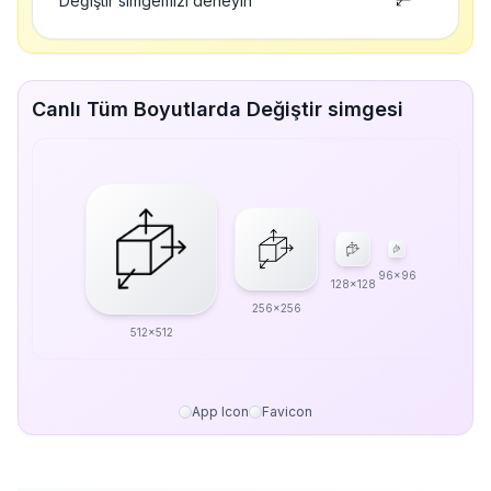
Değiştir simgemizi deneyin
Canlı Tüm Boyutlarda Değiştir simgesi
96x96
128x128
256x256
512x512
App Icon
Favicon