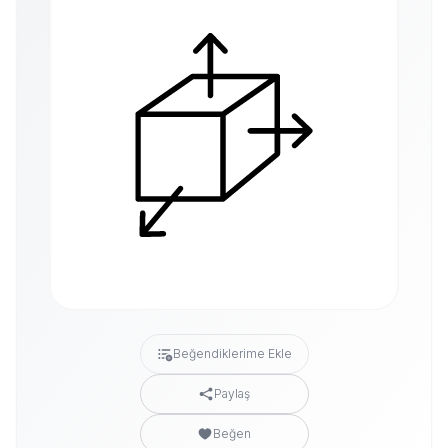
Beğendiklerime Ekle
Paylaş
Beğen