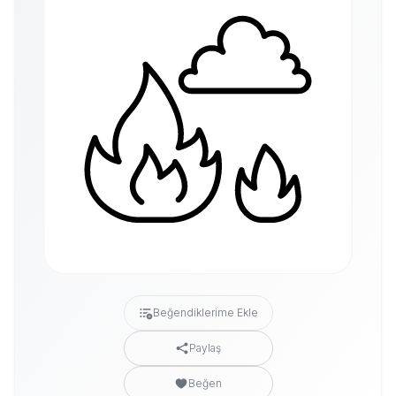
Beğendiklerime Ekle
Paylaş
Beğen