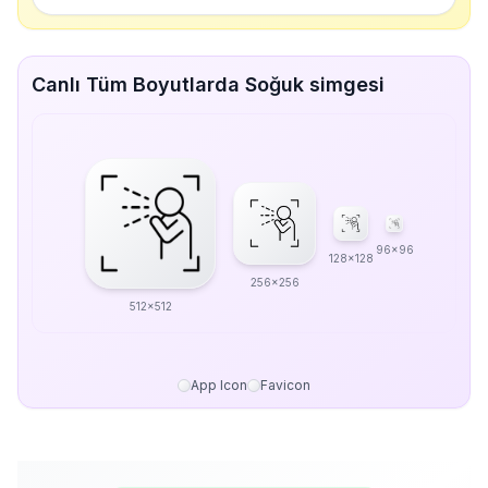
Canlı Tüm Boyutlarda Soğuk simgesi
96x96
128x128
256x256
512x512
App Icon
Favicon