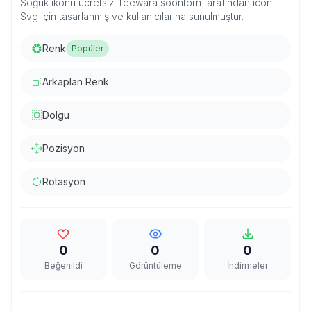
Soğuk ikonu ücretsiz Teewara soontorn tarafından icon
Svg için tasarlanmış ve kullanıcılarına sunulmuştur.
Renk
Popüler
Arkaplan Renk
Dolgu
Pozisyon
Rotasyon
0
0
0
Beğenildi
Görüntüleme
İndirmeler