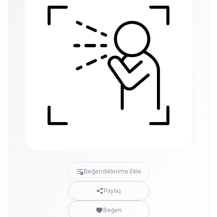
Beğendiklerime Ekle
Paylaş
Beğen