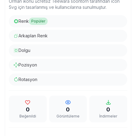
Orman ikonu ücretsiz Teewara soontorn tarafından icon
Svg için tasarlanmış ve kullanıcılarına sunulmuştur.
Renk
Popüler
Arkaplan Renk
Dolgu
Pozisyon
Rotasyon
0
0
0
Beğenildi
Görüntüleme
İndirmeler