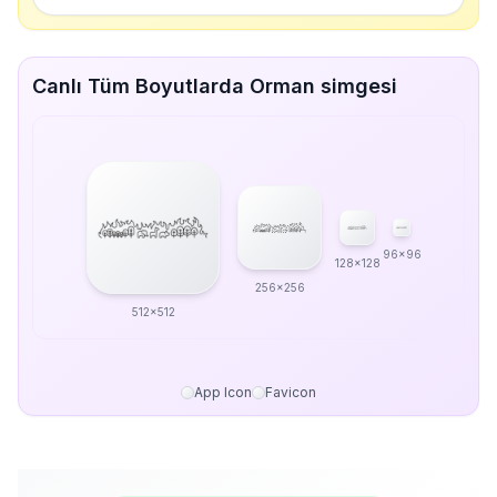
Canlı Tüm Boyutlarda Orman simgesi
96x96
128x128
256x256
512x512
App Icon
Favicon