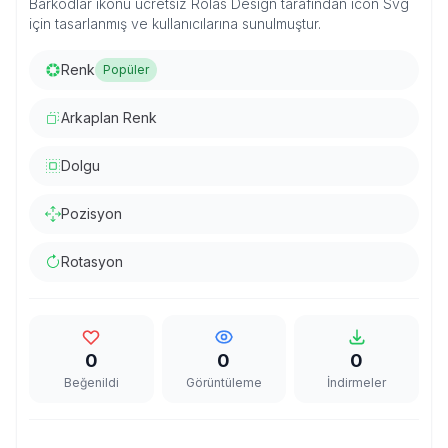
Barkodlar ikonu ücretsiz Rolas Design tarafından icon Svg
için tasarlanmış ve kullanıcılarına sunulmuştur.
Renk
Popüler
Arkaplan Renk
Dolgu
Pozisyon
Rotasyon
0
0
0
Beğenildi
Görüntüleme
İndirmeler