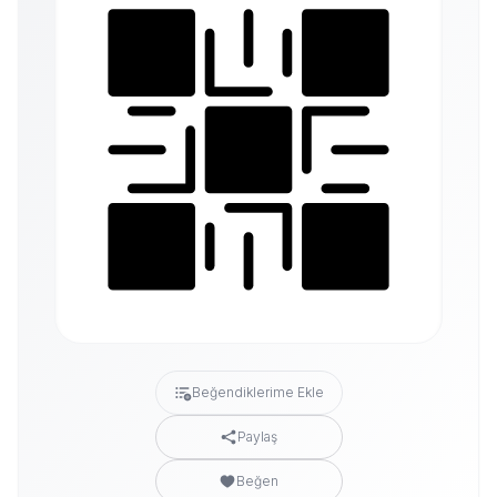
Beğendiklerime Ekle
Paylaş
Beğen