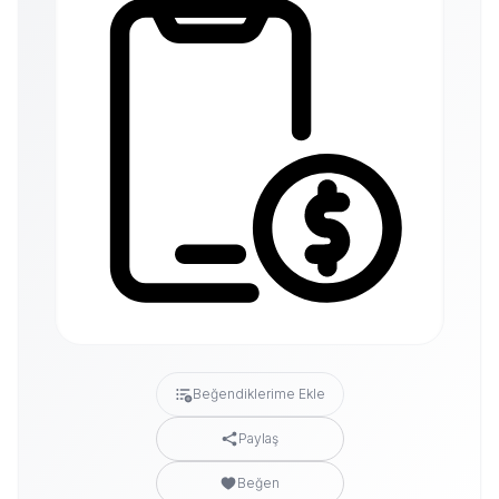
Beğendiklerime Ekle
Paylaş
Beğen