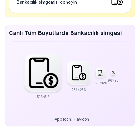
Bankacılık simgemizi deneyin
Canlı Tüm Boyutlarda Bankacılık simgesi
96x96
128x128
256x256
512x512
App Icon
Favicon