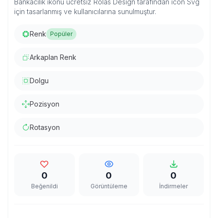
Bankacılık ikonu ücretsiz Rolas Design tarafından icon Svg
için tasarlanmış ve kullanıcılarına sunulmuştur.
Renk
Popüler
Arkaplan Renk
Dolgu
Pozisyon
Rotasyon
0
0
0
Beğenildi
Görüntüleme
İndirmeler