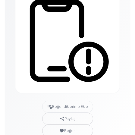
Beğendiklerime Ekle
Paylaş
Beğen