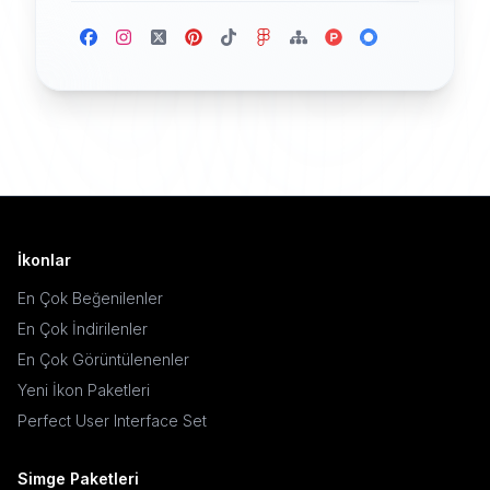
İkonlar
En Çok Beğenilenler
En Çok İndirilenler
En Çok Görüntülenenler
Yeni İkon Paketleri
Perfect User Interface Set
Simge Paketleri