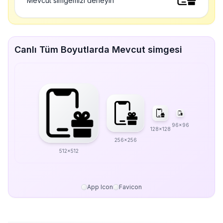
Mevcut simgemizi deneyin
Canlı Tüm Boyutlarda Mevcut simgesi
96x96
128x128
256x256
512x512
App Icon
Favicon