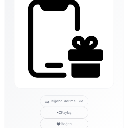
Beğendiklerime Ekle
Paylaş
Beğen