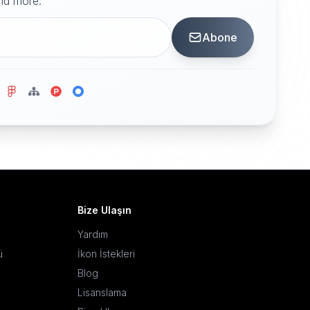
and more.
Abone
Bize Ulaşın
Yardım
ü
İkon İstekleri
Blog
Lisanslama