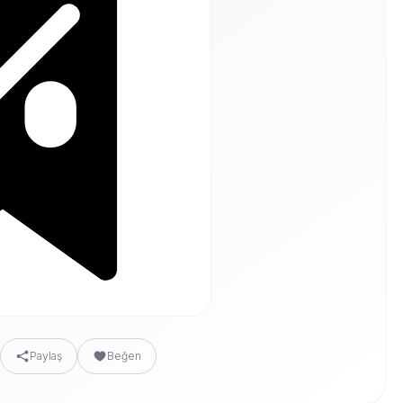
Paylaş
Beğen