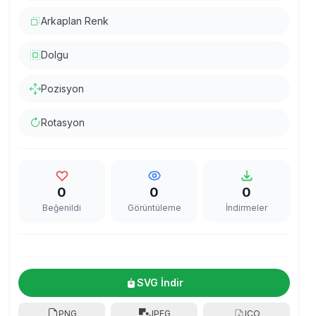
Arkaplan Renk
Dolgu
Pozisyon
Rotasyon
0
0
0
Beğenildi
Görüntüleme
İndirmeler
SVG İndir
PNG
JPEG
ICO