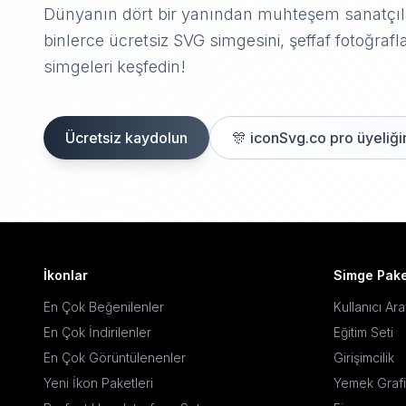
Dünyanın dört bir yanından muhteşem sanatçıla
binlerce ücretsiz SVG simgesini, şeffaf fotoğrafla
simgeleri keşfedin!
Ücretsiz kaydolun
🎊
iconSvg.co pro üyeliğin
İkonlar
Simge Pake
En Çok Beğenilenler
Kullanıcı Ar
En Çok İndirilenler
Eğitim Seti
En Çok Görüntülenenler
Girişimcilik
Yeni İkon Paketleri
Yemek Grafi