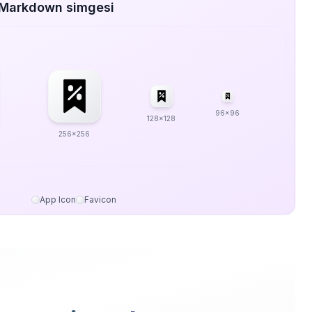
 Markdown simgesi
96x96
128x128
256x256
App Icon
Favicon