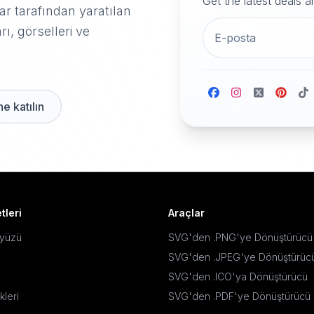
Get the latest deals 
r tarafından yaratılan
rı, görselleri ve
e katılın
tleri
Araçlar
ayüzü
SVG'den .PNG'ye Dönüştürücü
SVG'den .JPEG'ye Dönüştürüc
SVG'den .ICO'ya Dönüştürücü
kleri
SVG'den .PDF'ye Dönüştürücü