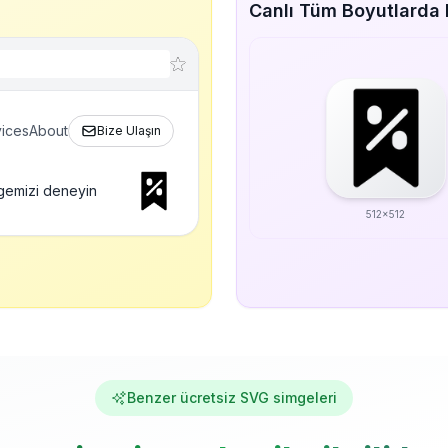
Canlı Tüm Boyutlarda
ices
About
Bize Ulaşın
gemizi deneyin
512x512
Benzer ücretsiz SVG simgeleri