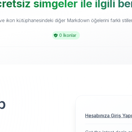
tsiz simgeler ile ilgili b
e ikon kütüphanesindeki diğer Markdown öğelerini farklı stiller
0 İkonlar
p
Hesabınıza Giriş Yap