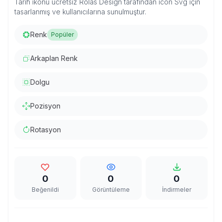
Tarih ikonu ücretsiz Rolas Design tarafından icon Svg için
tasarlanmış ve kullanıcılarına sunulmuştur.
Renk
Popüler
Arkaplan Renk
Dolgu
Pozisyon
Rotasyon
0
0
0
Beğenildi
Görüntüleme
İndirmeler