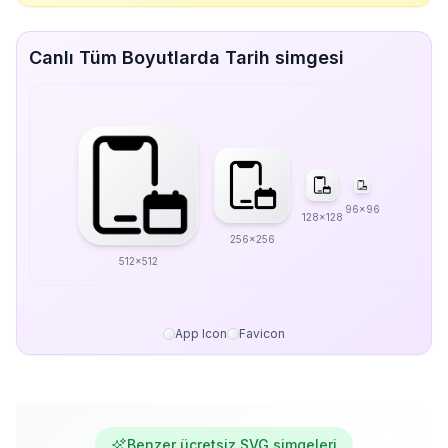
Canlı Tüm Boyutlarda Tarih simgesi
96x96
128x128
256x256
512x512
App Icon
Favicon
Benzer ücretsiz SVG simgeleri