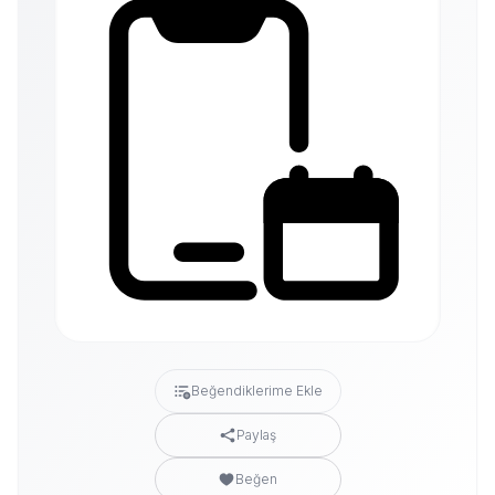
Beğendiklerime Ekle
Paylaş
Beğen