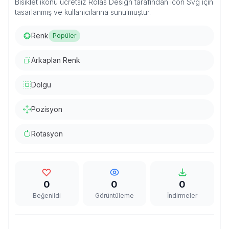
Bisiklet ikonu ücretsiz Rolas Design tarafından icon Svg için
tasarlanmış ve kullanıcılarına sunulmuştur.
Renk
Popüler
Arkaplan Renk
Dolgu
Pozisyon
Rotasyon
0
0
0
Beğenildi
Görüntüleme
İndirmeler