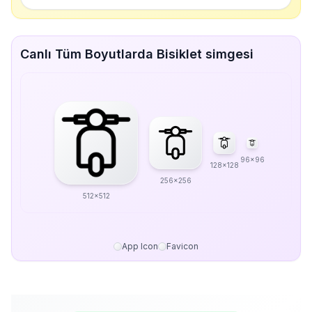
Canlı Tüm Boyutlarda Bisiklet simgesi
96x96
128x128
256x256
512x512
App Icon
Favicon