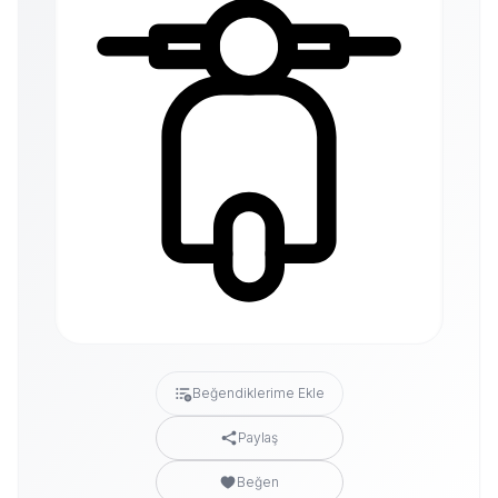
Beğendiklerime Ekle
Paylaş
Beğen