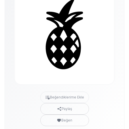
Beğendiklerime Ekle
Paylaş
Beğen