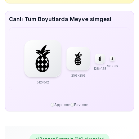
Canlı Tüm Boyutlarda Meyve simgesi
96x96
128x128
256x256
512x512
App Icon
Favicon