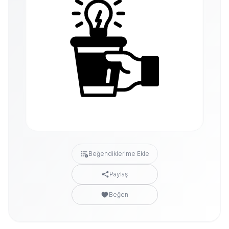
Beğendiklerime Ekle
Paylaş
Beğen