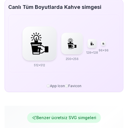
Canlı Tüm Boyutlarda Kahve simgesi
96x96
128x128
256x256
512x512
App Icon
Favicon
Benzer ücretsiz SVG simgeleri