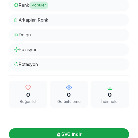
Renk
Popüler
Arkaplan Renk
Dolgu
Pozisyon
Rotasyon
0
0
0
Beğenildi
Görüntüleme
İndirmeler
SVG İndir