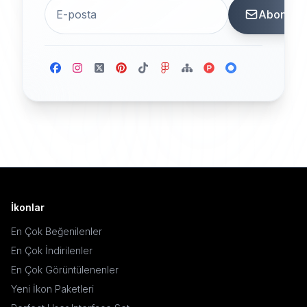
Abone
İkonlar
En Çok Beğenilenler
En Çok İndirilenler
En Çok Görüntülenenler
Yeni İkon Paketleri