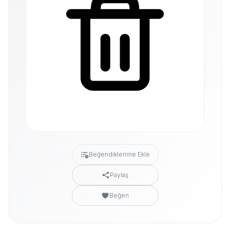
Beğendiklerime Ekle
Paylaş
Beğen