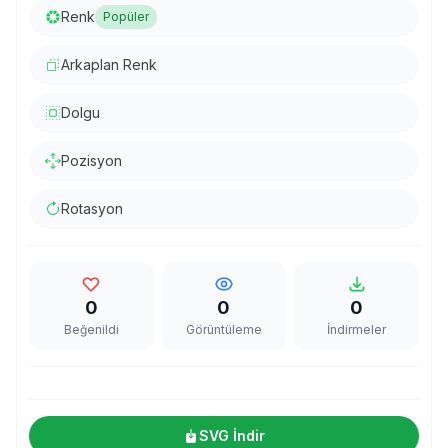
Renk
Popüler
Arkaplan Renk
Dolgu
Pozisyon
Rotasyon
0
0
0
Beğenildi
Görüntüleme
İndirmeler
SVG İndir