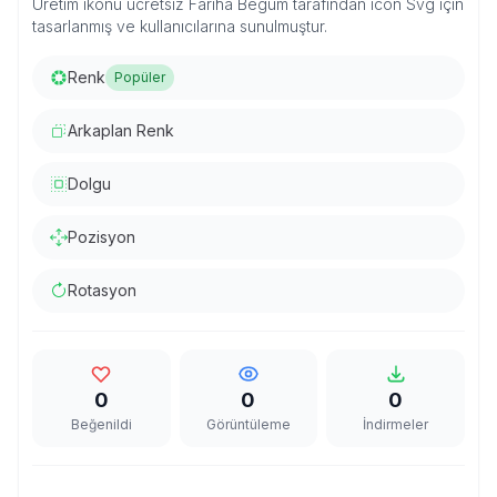
Üretim ikonu ücretsiz Fariha Begum tarafından icon Svg için
tasarlanmış ve kullanıcılarına sunulmuştur.
Renk
Popüler
Arkaplan Renk
Dolgu
Pozisyon
Rotasyon
0
0
0
Beğenildi
Görüntüleme
İndirmeler