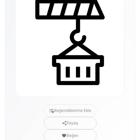
Beğendiklerime Ekle
Paylaş
Beğen