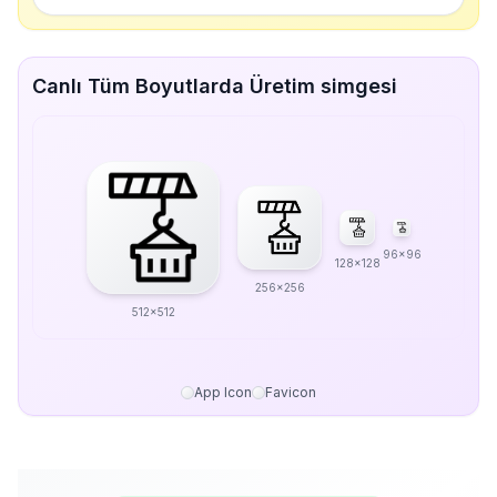
Canlı Tüm Boyutlarda Üretim simgesi
96x96
128x128
256x256
512x512
App Icon
Favicon