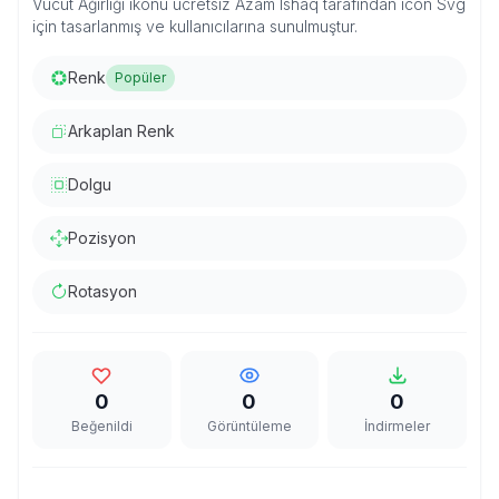
Vücut Ağırlığı ikonu ücretsiz Azam Ishaq tarafından icon Svg
için tasarlanmış ve kullanıcılarına sunulmuştur.
Renk
Popüler
Arkaplan Renk
Dolgu
Pozisyon
Rotasyon
0
0
0
Beğenildi
Görüntüleme
İndirmeler