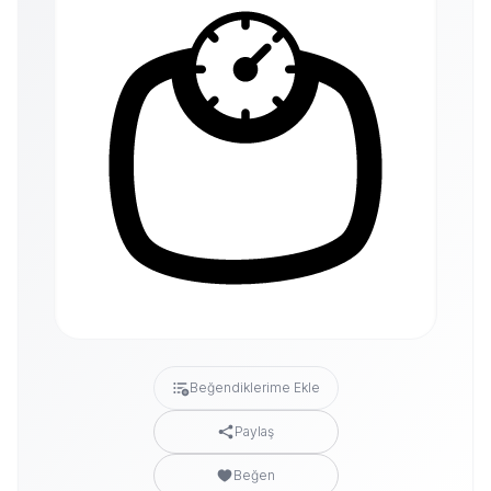
Beğendiklerime Ekle
Paylaş
Beğen