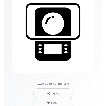
Beğendiklerime Ekle
Paylaş
Beğen