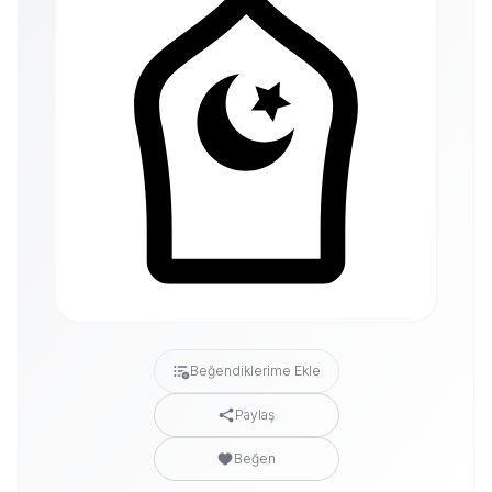
Beğendiklerime Ekle
Paylaş
Beğen