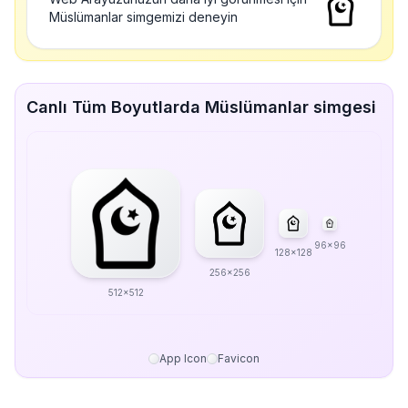
Müslümanlar simgemizi deneyin
Canlı Tüm Boyutlarda Müslümanlar simgesi
96x96
128x128
256x256
512x512
App Icon
Favicon