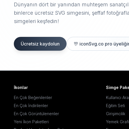
Dünyanın dört bir yanından muhteşem sanatçıla
binlerce ücretsiz SVG simgesini, şeffaf fotoğrafla
simgeleri keşfedin!
Ücretsiz kaydolun
🎊
iconSvg.co pro üyeliğin
İkonlar
Simge Pake
En Çok Beğenilenler
Kullanıcı Ar
En Çok İndirilenler
Eğitim Seti
En Çok Görüntülenenler
Girişimcilik
Yeni İkon Paketleri
Yemek Grafi