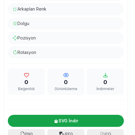
Arkaplan Renk
Dolgu
Pozisyon
Rotasyon
0
0
0
Beğenildi
Görüntüleme
İndirmeler
SVG İndir
PNG
JPEG
ICO