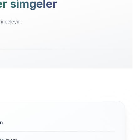
zer simgeler
 inceleyin.
ın