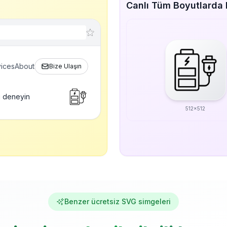
Canlı Tüm Boyutlarda P
ices
About
Bize Ulaşın
i deneyin
512x512
Benzer ücretsiz SVG simgeleri