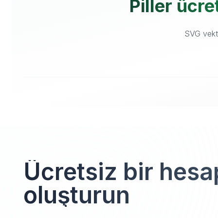
Piller ücre
SVG vektör
Ücretsiz bir hesa
oluşturun