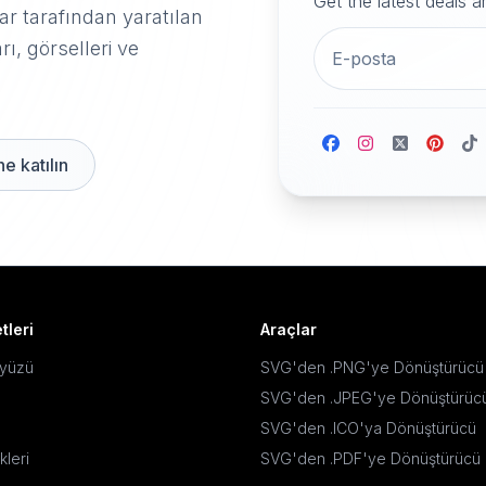
Get the latest deals 
r tarafından yaratılan
rı, görselleri ve
e katılın
tleri
Araçlar
ayüzü
SVG'den .PNG'ye Dönüştürücü
SVG'den .JPEG'ye Dönüştürüc
SVG'den .ICO'ya Dönüştürücü
kleri
SVG'den .PDF'ye Dönüştürücü