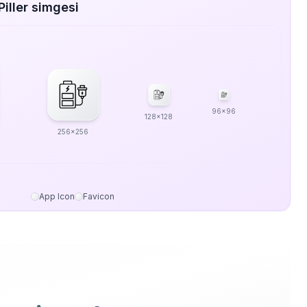
iller simgesi
96x96
128x128
256x256
App Icon
Favicon