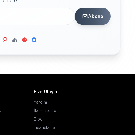
and more.
Abone
Bize Ulaşın
Yardım
ü
İkon İstekleri
Blog
Lisanslama