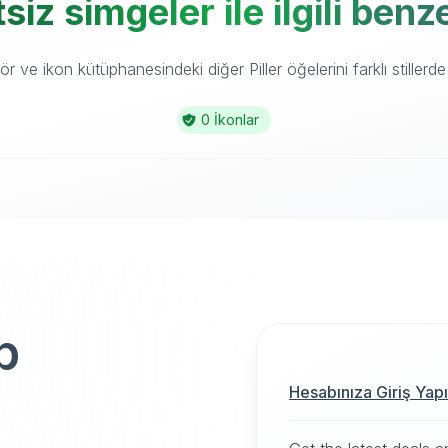
tsiz simgeler ile ilgili ben
 ve ikon kütüphanesindeki diğer Piller öğelerini farklı stillerde
0 İkonlar
p
Hesabınıza Giriş Yap